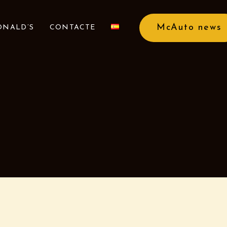
McAuto news
NALD’S
CONTACTE