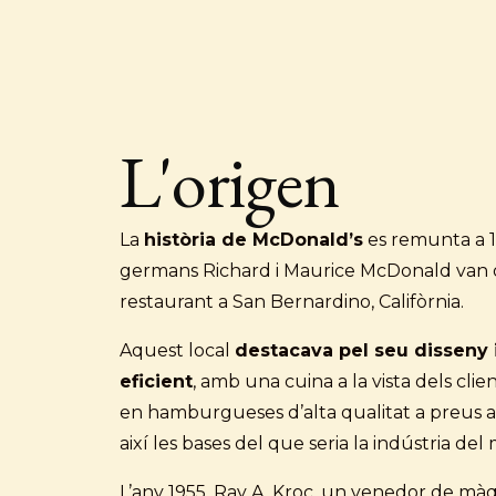
L'origen
La
història de McDonald’s
es remunta a 1
germans Richard i Maurice McDonald van o
restaurant a San Bernardino, Califòrnia.
Aquest local
destacava pel seu disseny 
eficient
, amb una cuina a la vista dels cli
en hamburgueses d’alta qualitat a preus ac
així les bases del que seria la indústria del
L’any 1955, Ray A. Kroc, un venedor de màq