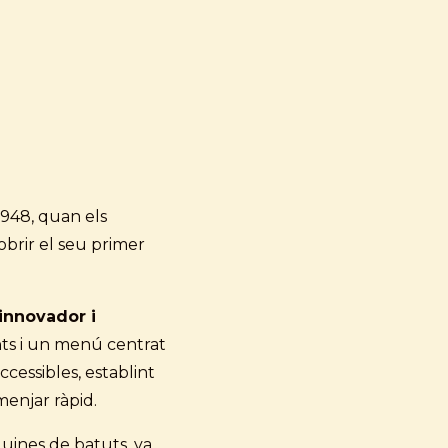
948, quan els
brir el seu primer
innovador i
ents i un menú centrat
cessibles, establint
 menjar ràpid.
uines de batuts, va