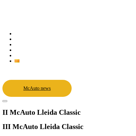
Inicio
Programa III Edición
Solicitud de invitaciones
McDonald’s
Contacto
login
McAuto news
II McAuto Lleida Classic
III McAuto Lleida Classic